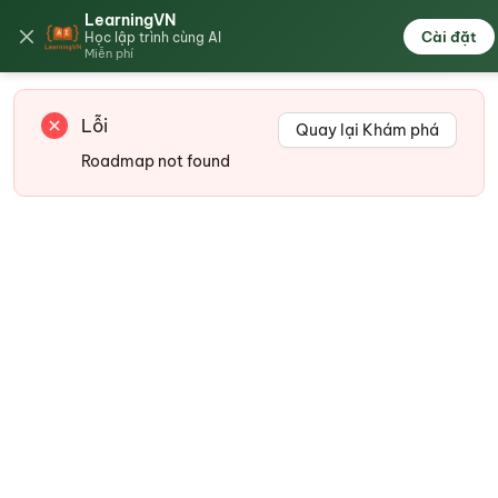
LearningVN
🇻🇳
Cài đặt
Học lập trình cùng AI
Miễn phí
Lỗi
Quay lại Khám phá
Roadmap not found