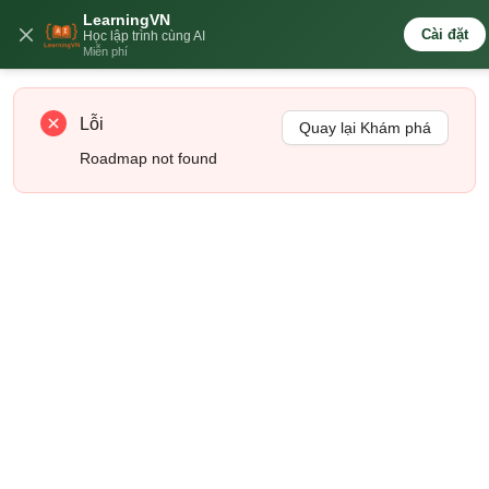
LearningVN
🇻🇳
Cài đặt
Học lập trình cùng AI
Miễn phí
Lỗi
Quay lại Khám phá
Roadmap not found