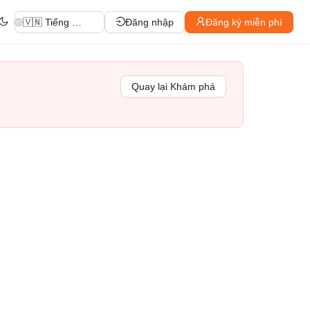
🇻🇳 Tiếng Việt
Đăng nhập
Đăng ký miễn phí
Quay lại Khám phá