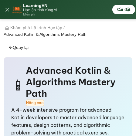
LearningVN
🇻🇳
Cài đặt
Học lập trình cùng AI
Miễn phí
Khám phá Lộ trình Học tập
/
Advanced Kotlin & Algorithms Mastery Path
Quay lại
Advanced Kotlin &
Algorithms Mastery
📱
Path
Nâng cao
A 4-week intensive program for advanced
Kotlin developers to master advanced language
features, design patterns, and algorithmic
problem-solving with practical exercises.