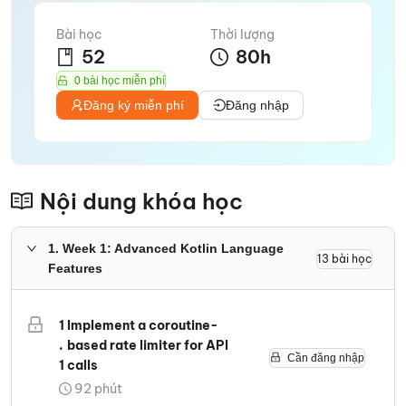
Bài học
Thời lượng
52
80
h
0 bài học miễn phí
Đăng ký miễn phí
Đăng nhập
Nội dung khóa học
1
.
Week 1: Advanced Kotlin Language
13
bài học
Features
1
Implement a coroutine-
.
based rate limiter for API
Cần đăng nhập
1
calls
92
phút