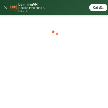
LearningVN
🇻🇳
Cài đặt
Học lập trình cùng AI
Miễn phí