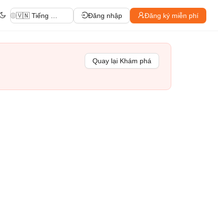
🇻🇳 Tiếng Việt
Đăng nhập
Đăng ký miễn phí
Quay lại Khám phá