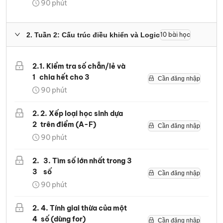
90
phút
2
.
Tuần 2: Cấu trúc điều khiển và Logic
10
bài học
2
.
1. Kiểm tra số chẵn/lẻ và
1
chia hết cho 3
Cần đăng nhập
90
phút
2
.
2. Xếp loại học sinh dựa
2
trên điểm (A-F)
Cần đăng nhập
90
phút
2
.
3. Tìm số lớn nhất trong 3
3
số
Cần đăng nhập
90
phút
2
.
4. Tính giai thừa của một
4
số (dùng for)
Cần đăng nhập