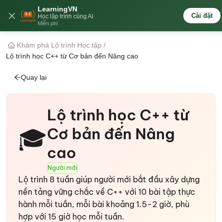
LearningVN
🇻🇳
Cài đặt
Học lập trình cùng AI
Miễn phí
Khám phá Lộ trình Học tập
/
Lộ trình học C++ từ Cơ bản đến Nâng cao
Quay lại
Lộ trình học C++ từ
Cơ bản đến Nâng
🎓
cao
Người mới
Lộ trình 8 tuần giúp người mới bắt đầu xây dựng
nền tảng vững chắc về C++ với 10 bài tập thực
hành mỗi tuần, mỗi bài khoảng 1.5-2 giờ, phù
hợp với 15 giờ học mỗi tuần.