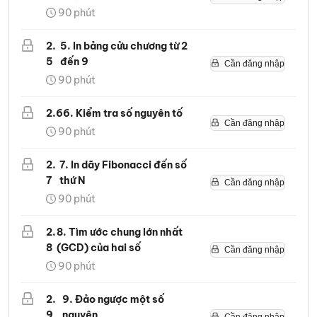
90
phút
2
.
5. In bảng cửu chương từ 2
5
đến 9
Cần đăng nhập
90
phút
2
.
6
6. Kiểm tra số nguyên tố
Cần đăng nhập
90
phút
2
.
7. In dãy Fibonacci đến số
7
thứ N
Cần đăng nhập
90
phút
2
.
8. Tìm ước chung lớn nhất
8
(GCD) của hai số
Cần đăng nhập
90
phút
2
.
9. Đảo ngược một số
9
nguyên
Cần đăng nhập