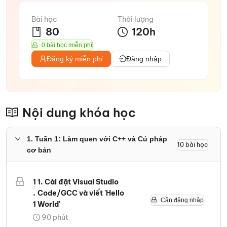
Bài học
Thời lượng
80
120
h
0 bài học miễn phí
Đăng ký miễn phí
Đăng nhập
Nội dung khóa học
1
.
Tuần 1: Làm quen với C++ và Cú pháp
10
bài học
cơ bản
1
1. Cài đặt Visual Studio
.
Code/GCC và viết 'Hello
Cần đăng nhập
1
World'
90
phút