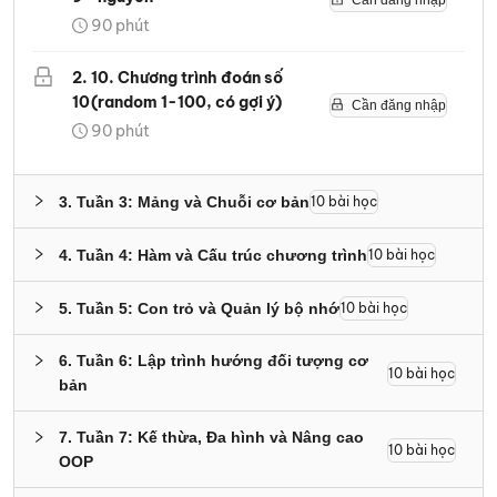
90
phút
2
.
10. Chương trình đoán số
10
(random 1-100, có gợi ý)
Cần đăng nhập
90
phút
3
.
Tuần 3: Mảng và Chuỗi cơ bản
10
bài học
4
.
Tuần 4: Hàm và Cấu trúc chương trình
10
bài học
5
.
Tuần 5: Con trỏ và Quản lý bộ nhớ
10
bài học
6
.
Tuần 6: Lập trình hướng đối tượng cơ
10
bài học
bản
7
.
Tuần 7: Kế thừa, Đa hình và Nâng cao
10
bài học
OOP