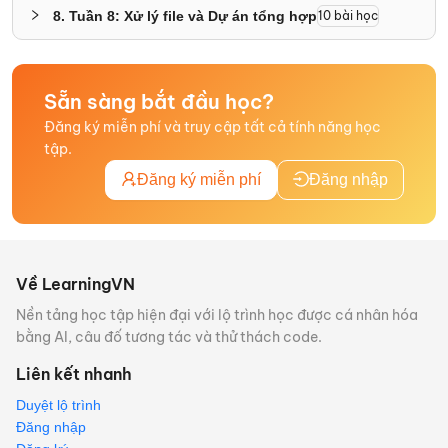
8
.
Tuần 8: Xử lý file và Dự án tổng hợp
10
bài học
Sẵn sàng bắt đầu học?
Đăng ký miễn phí và truy cập tất cả tính năng học
tập.
Đăng ký miễn phí
Đăng nhập
Về LearningVN
Nền tảng học tập hiện đại với lộ trình học được cá nhân hóa
bằng AI, câu đố tương tác và thử thách code.
Liên kết nhanh
Duyệt lộ trình
Đăng nhập