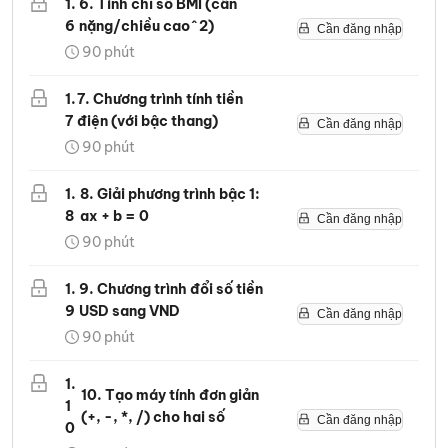
1
.
6. Tính chỉ số BMI (cân
6
nặng/chiều cao^2)
Cần đăng nhập
90
phút
1
.
7. Chương trình tính tiền
7
điện (với bậc thang)
Cần đăng nhập
90
phút
1
.
8. Giải phương trình bậc 1:
8
ax + b = 0
Cần đăng nhập
90
phút
1
.
9. Chương trình đổi số tiền
9
USD sang VND
Cần đăng nhập
90
phút
1
.
10. Tạo máy tính đơn giản
1
(+, -, *, /) cho hai số
Cần đăng nhập
0