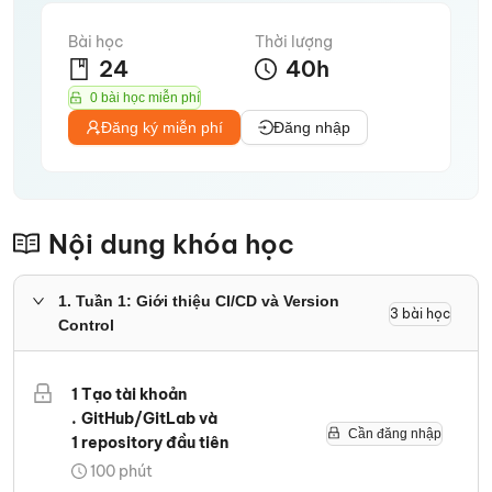
Bài học
Thời lượng
24
40
h
0 bài học miễn phí
Đăng ký miễn phí
Đăng nhập
Nội dung khóa học
1
.
Tuần 1: Giới thiệu CI/CD và Version
3
bài học
Control
1
Tạo tài khoản
.
GitHub/GitLab và
Cần đăng nhập
1
repository đầu tiên
100
phút