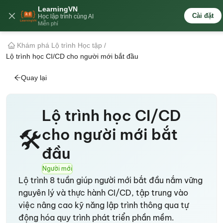
LearningVN
🇻🇳
Cài đặt
Học lập trình cùng AI
Miễn phí
Khám phá Lộ trình Học tập
/
Lộ trình học CI/CD cho người mới bắt đầu
Quay lại
Lộ trình học CI/CD
cho người mới bắt
🛠️
đầu
Người mới
Lộ trình 8 tuần giúp người mới bắt đầu nắm vững
nguyên lý và thực hành CI/CD, tập trung vào
việc nâng cao kỹ năng lập trình thông qua tự
động hóa quy trình phát triển phần mềm.