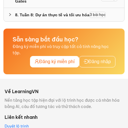
Gates
8
.
Tuần 8: Dự án thực tế và tối ưu hóa
3
bài học
Sẵn sàng bắt đầu học?
Đăng ký miễn phí và truy cập tất cả tính năng học
tập.
Đăng ký miễn phí
Đăng nhập
Về LearningVN
Nền tảng học tập hiện đại với lộ trình học được cá nhân hóa
bằng AI, câu đố tương tác và thử thách code.
Liên kết nhanh
Duyệt lộ trình