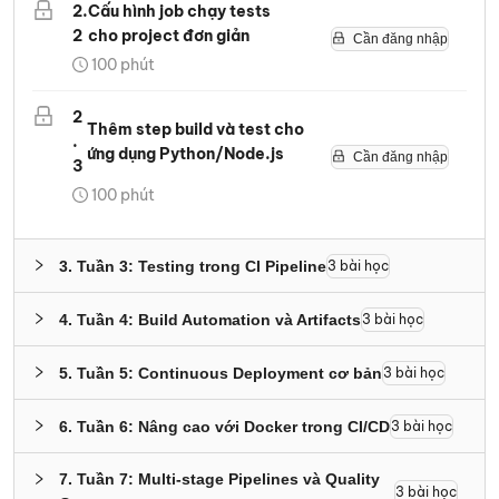
2
.
Cấu hình job chạy tests
2
cho project đơn giản
Cần đăng nhập
100
phút
2
Thêm step build và test cho
.
ứng dụng Python/Node.js
Cần đăng nhập
3
100
phút
3
.
Tuần 3: Testing trong CI Pipeline
3
bài học
4
.
Tuần 4: Build Automation và Artifacts
3
bài học
5
.
Tuần 5: Continuous Deployment cơ bản
3
bài học
6
.
Tuần 6: Nâng cao với Docker trong CI/CD
3
bài học
7
.
Tuần 7: Multi-stage Pipelines và Quality
3
bài học