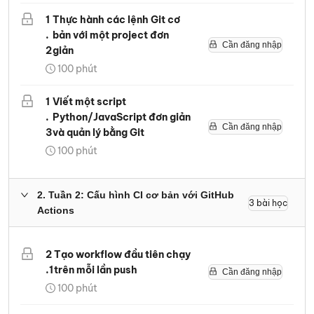
1
Thực hành các lệnh Git cơ
.
bản với một project đơn
Cần đăng nhập
2
giản
100
phút
1
Viết một script
.
Python/JavaScript đơn giản
Cần đăng nhập
3
và quản lý bằng Git
100
phút
2
.
Tuần 2: Cấu hình CI cơ bản với GitHub
3
bài học
Actions
2
Tạo workflow đầu tiên chạy
.
1
trên mỗi lần push
Cần đăng nhập
100
phút