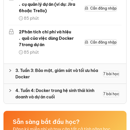
.
cụ quản lý dự án (ví dụ: Jira
Cần đăng nhập
6
hoặc Trello)
85
phút
2
Phân tích chi phí và hiệu
.
quả của việc dùng Docker
Cần đăng nhập
7
trong dự án
85
phút
3
.
Tuần 3: Bảo mật, giám sát và tối ưu hóa
7
bài học
Docker
4
.
Tuần 4: Docker trong hệ sinh thái kinh
7
bài học
doanh và dự án cuối
Sẵn sàng bắt đầu học?
Đăng ký miễn phí và truy cập tất cả tính năng học