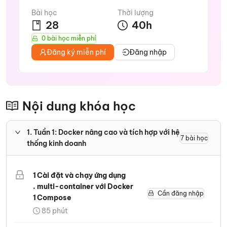
Bài học
Thời lượng
28
40
h
0 bài học miễn phí
Đăng ký miễn phí
Đăng nhập
Nội dung khóa học
1
.
Tuần 1: Docker nâng cao và tích hợp với hệ
7
bài học
thống kinh doanh
1
Cài đặt và chạy ứng dụng
.
multi-container với Docker
Cần đăng nhập
1
Compose
85
phút