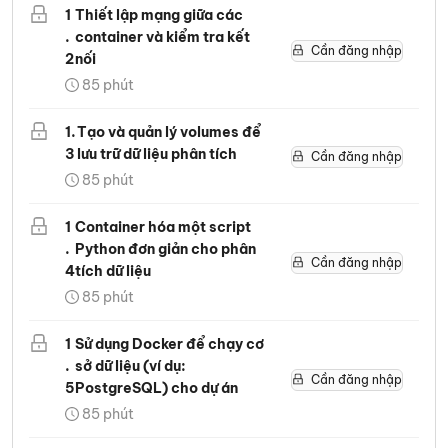
1
Thiết lập mạng giữa các
.
container và kiểm tra kết
Cần đăng nhập
2
nối
85
phút
1
.
Tạo và quản lý volumes để
3
lưu trữ dữ liệu phân tích
Cần đăng nhập
85
phút
1
Container hóa một script
.
Python đơn giản cho phân
Cần đăng nhập
4
tích dữ liệu
85
phút
1
Sử dụng Docker để chạy cơ
.
sở dữ liệu (ví dụ:
Cần đăng nhập
5
PostgreSQL) cho dự án
85
phút