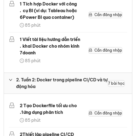
1
Tích hợp Docker với công
.
cụ BI (ví dụ: Tableau hoặc
Cần đăng nhập
6
Power BI qua container)
85
phút
1
Viết tài liệu hướng dẫn triển
.
khai Docker cho nhóm kinh
Cần đăng nhập
7
doanh
85
phút
2
.
Tuần 2: Docker trong pipeline CI/CD và tự
7
bài học
động hóa
2
Tạo Dockerfile tối ưu cho
.
1
ứng dụng phân tích
Cần đăng nhập
85
phút
2
Thiết lập pipeline CI/CD