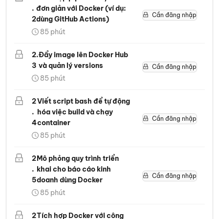
.
đơn giản với Docker (ví dụ:
Cần đăng nhập
2
dùng GitHub Actions)
85
phút
2
.
Đẩy image lên Docker Hub
3
và quản lý versions
Cần đăng nhập
85
phút
2
Viết script bash để tự động
.
hóa việc build và chạy
Cần đăng nhập
4
container
85
phút
2
Mô phỏng quy trình triển
.
khai cho báo cáo kinh
Cần đăng nhập
5
doanh dùng Docker
85
phút
2
Tích hợp Docker với công