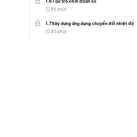
1
.
6
Tạo trò chơi đoán số
85
phút
1
.
7
Xây dựng ứng dụng chuyển đổi nhiệt độ
85
phút
2
.
Tuần 2: Vòng lặp và Mảng
7
bài học
2
.
1
In bảng cửu chương
85
phút
2
.
2
Tính tổng các số từ 1 đến n
85
phút
2
.
3
Tìm số lớn nhất/nhỏ nhất trong mảng
85
phút