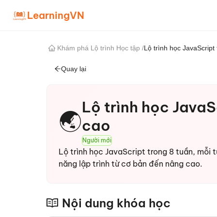
LearningVN
Khám phá Lộ trình Học tập
/
Lộ trình học JavaScrip
Quay lại
Lộ trình học Java
🌏
cao
Người mới
Lộ trình học JavaScript trong 8 tuần, mỗi t
năng lập trình từ cơ bản đến nâng cao.
Nội dung khóa học