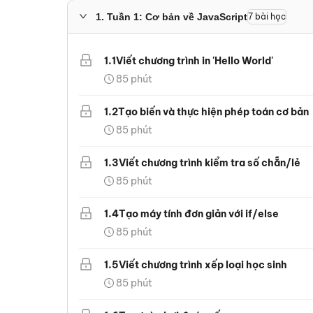
1
.
Tuần 1: Cơ bản về JavaScript
7
bài học
1
.
1
Viết chương trình in 'Hello World'
85
phút
1
.
2
Tạo biến và thực hiện phép toán cơ bản
85
phút
1
.
3
Viết chương trình kiểm tra số chẵn/lẻ
85
phút
1
.
4
Tạo máy tính đơn giản với if/else
85
phút
1
.
5
Viết chương trình xếp loại học sinh
85
phút