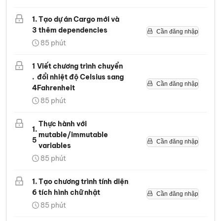
1
.
Tạo dự án Cargo mới và
3
thêm dependencies
Cần đăng nhập
85
phút
1
Viết chương trình chuyển
.
đổi nhiệt độ Celsius sang
Cần đăng nhập
4
Fahrenheit
85
phút
Thực hành với
1
.
mutable/immutable
5
Cần đăng nhập
variables
85
phút
1
.
Tạo chương trình tính diện
6
tích hình chữ nhật
Cần đăng nhập
85
phút