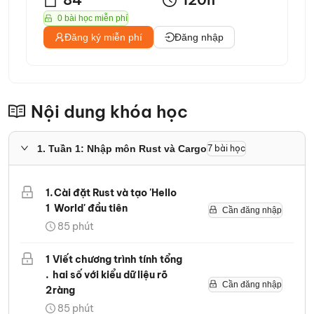
0 bài học miễn phí
Đăng ký miễn phí
Đăng nhập
Nội dung khóa học
1
.
Tuần 1: Nhập môn Rust và Cargo
7
bài học
1
.
Cài đặt Rust và tạo 'Hello
1
World' đầu tiên
Cần đăng nhập
85
phút
1
Viết chương trình tính tổng
.
hai số với kiểu dữ liệu rõ
Cần đăng nhập
2
ràng
85
phút