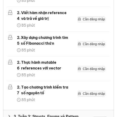
85
phút
2
.
Viết hàm nhận reference
4
và trả về giá trị
Cần đăng nhập
85
phút
2
.
Xây dựng chương trình tìm
5
số Fibonacci thứ n
Cần đăng nhập
85
phút
2
.
Thực hành mutable
6
references với vector
Cần đăng nhập
85
phút
2
.
Tạo chương trình kiểm tra
7
số nguyên tố
Cần đăng nhập
85
phút
3
.
Tuần 3: Structs, Enums và Pattern