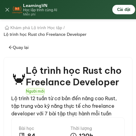
LearningVN
🇻🇳
Cài đặt
Học lập trình cùng AI
Miễn phí
Khám phá Lộ trình Học tập
/
Lộ trình học Rust cho Freelance Developer
Quay lại
Lộ trình học Rust cho
🦀
Freelance Developer
Người mới
Lộ trình 12 tuần từ cơ bản đến nâng cao Rust,
tập trung vào kỹ năng thực tế cho freelance
developer với 7 bài tập thực hành mỗi tuần
Bài học
Thời lượng
84
120
h