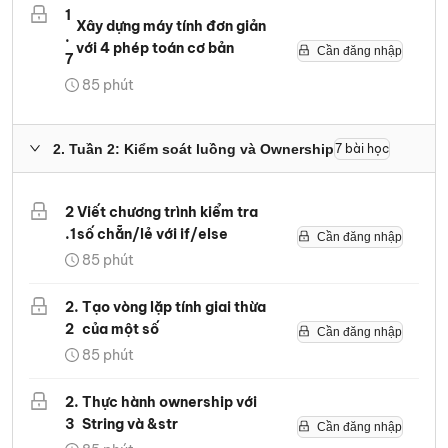
1
Xây dựng máy tính đơn giản
.
với 4 phép toán cơ bản
Cần đăng nhập
7
85
phút
2
.
Tuần 2: Kiểm soát luồng và Ownership
7
bài học
2
Viết chương trình kiểm tra
.
1
số chẵn/lẻ với if/else
Cần đăng nhập
85
phút
2
.
Tạo vòng lặp tính giai thừa
2
của một số
Cần đăng nhập
85
phút
2
.
Thực hành ownership với
3
String và &str
Cần đăng nhập