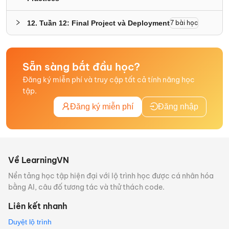
12
.
Tuần 12: Final Project và Deployment
7
bài học
Sẵn sàng bắt đầu học?
Đăng ký miễn phí và truy cập tất cả tính năng học
tập.
Đăng ký miễn phí
Đăng nhập
Về LearningVN
Nền tảng học tập hiện đại với lộ trình học được cá nhân hóa
bằng AI, câu đố tương tác và thử thách code.
Liên kết nhanh
Duyệt lộ trình