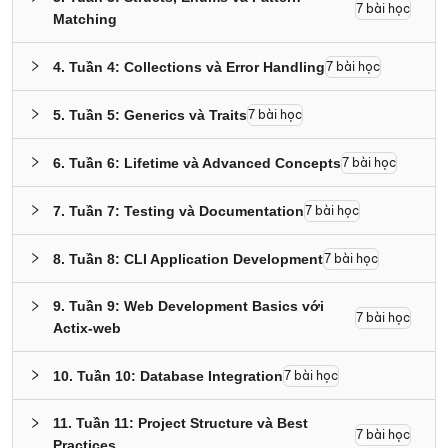
7
bài học
Matching
4
.
Tuần 4: Collections và Error Handling
7
bài học
5
.
Tuần 5: Generics và Traits
7
bài học
6
.
Tuần 6: Lifetime và Advanced Concepts
7
bài học
7
.
Tuần 7: Testing và Documentation
7
bài học
8
.
Tuần 8: CLI Application Development
7
bài học
9
.
Tuần 9: Web Development Basics với
7
bài học
Actix-web
10
.
Tuần 10: Database Integration
7
bài học
11
.
Tuần 11: Project Structure và Best
7
bài học
Practices