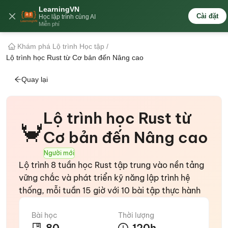
LearningVN
🇻🇳
Cài đặt
Học lập trình cùng AI
Miễn phí
Khám phá Lộ trình Học tập
/
Lộ trình học Rust từ Cơ bản đến Nâng cao
Quay lại
Lộ trình học Rust từ
🦀
Cơ bản đến Nâng cao
Người mới
Lộ trình 8 tuần học Rust tập trung vào nền tảng
vững chắc và phát triển kỹ năng lập trình hệ
thống, mỗi tuần 15 giờ với 10 bài tập thực hành
Bài học
Thời lượng
80
120
h