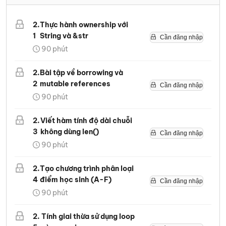
2
.
Thực hành ownership với
1
String và &str
Cần đăng nhập
90
phút
2
.
Bài tập về borrowing và
2
mutable references
Cần đăng nhập
90
phút
2
.
Viết hàm tính độ dài chuỗi
3
không dùng len()
Cần đăng nhập
90
phút
2
.
Tạo chương trình phân loại
4
điểm học sinh (A-F)
Cần đăng nhập
90
phút
2
.
Tính giai thừa sử dụng loop