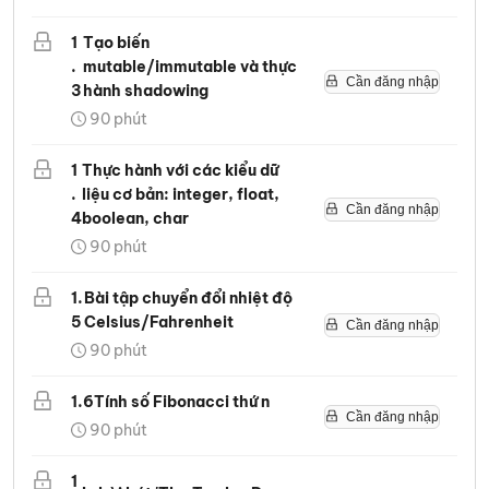
1
Tạo biến
.
mutable/immutable và thực
Cần đăng nhập
3
hành shadowing
90
phút
1
Thực hành với các kiểu dữ
.
liệu cơ bản: integer, float,
Cần đăng nhập
4
boolean, char
90
phút
1
.
Bài tập chuyển đổi nhiệt độ
5
Celsius/Fahrenheit
Cần đăng nhập
90
phút
1
.
6
Tính số Fibonacci thứ n
Cần đăng nhập
90
phút
1