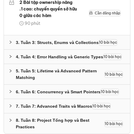
2
Bài tập ownership nâng
.
1
cao: chuyển quyền sở hữu
Cần đăng nhập
0
giữa các hàm
90
phút
3
.
Tuần 3: Structs, Enums và Collections
10
bài học
4
.
Tuần 4: Error Handling và Generic Types
10
bài học
5
.
Tuần 5: Lifetime và Advanced Pattern
10
bài học
Matching
6
.
Tuần 6: Concurrency và Smart Pointers
10
bài học
7
.
Tuần 7: Advanced Traits và Macros
10
bài học
8
.
Tuần 8: Project Tổng hợp và Best
10
bài học
Practices