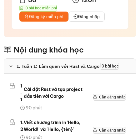
0 bài học miễn phí
Đăng ký miễn phí
Đăng nhập
Nội dung khóa học
1
.
Tuần 1: Làm quen với Rust và Cargo
10
bài học
1
Cài đặt Rust và tạo project
.
đầu tiên với Cargo
Cần đăng nhập
1
90
phút
1
.
Viết chương trình in 'Hello,
2
World!' và 'Hello, {tên}'
Cần đăng nhập
90
phút