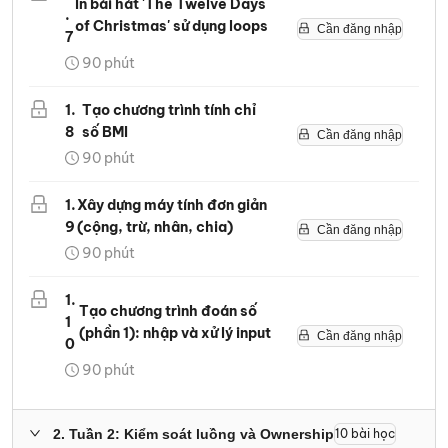
In bài hát 'The Twelve Days
.
of Christmas' sử dụng loops
Cần đăng nhập
7
90
phút
1
.
Tạo chương trình tính chỉ
8
số BMI
Cần đăng nhập
90
phút
1
.
Xây dựng máy tính đơn giản
9
(cộng, trừ, nhân, chia)
Cần đăng nhập
90
phút
1
.
Tạo chương trình đoán số
1
(phần 1): nhập và xử lý input
Cần đăng nhập
0
90
phút
2
.
Tuần 2: Kiểm soát luồng và Ownership
10
bài học