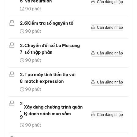
5
và recursion
Cần đăng nhập
90
phút
2
.
6
Kiểm tra số nguyên tố
Cần đăng nhập
90
phút
2
.
Chuyển đổi số La Mã sang
7
số thập phân
Cần đăng nhập
90
phút
2
.
Tạo máy tính tiền tip với
8
match expression
Cần đăng nhập
90
phút
2
Xây dựng chương trình quản
.
lý danh sách mua sắm
Cần đăng nhập
9
90
phút