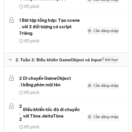
85
phút
1
Bài tập tổng hợp: Tạo scene
.
với 3 đối tượng có script
Cần đăng nhập
7
riêng
85
phút
2
.
Tuần 2: Điều khiển GameObject và Input
7
bài học
2
Di chuyển GameObject
.
1
bằng phím mũi tên
Cần đăng nhập
85
phút
2
Điều khiển tốc độ di chuyển
.
với Time.deltaTime
Cần đăng nhập
2
85
phút