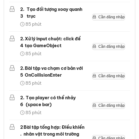
2
.
Tạo đối tượng xoay quanh
3
trục
Cần đăng nhập
85
phút
2
.
Xử lý input chuột: click để
4
tạo GameObject
Cần đăng nhập
85
phút
2
.
Bài tập va chạm cơ bản với
5
OnCollisionEnter
Cần đăng nhập
85
phút
2
.
Tạo player có thể nhảy
6
(space bar)
Cần đăng nhập
85
phút
2
Bài tập tổng hợp: Điều khiển
.
nhân vật trong môi trường
Cần đăng nhập