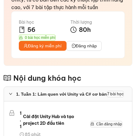
cao, với 7 bài tập thực hành mỗi tuần
Bài học
Thời lượng
56
80
h
0 bài học miễn phí
Đăng ký miễn phí
Đăng nhập
Nội dung khóa học
1
.
Tuần 1: Làm quen với Unity và C# cơ bản
7
bài học
1
Cài đặt Unity Hub và tạo
.
project 2D đầu tiên
Cần đăng nhập
1
85
phút