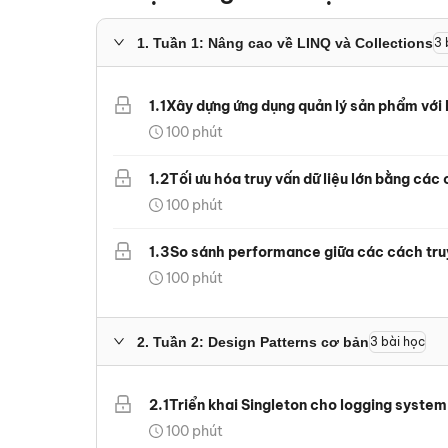
1
.
Tuần 1: Nâng cao về LINQ và Collections
3
1
.
1
Xây dựng ứng dụng quản lý sản phẩm với
100
phút
1
.
2
Tối ưu hóa truy vấn dữ liệu lớn bằng các
100
phút
1
.
3
So sánh performance giữa các cách tru
100
phút
2
.
Tuần 2: Design Patterns cơ bản
3
bài học
2
.
1
Triển khai Singleton cho logging system
100
phút