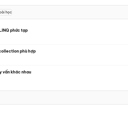
bài học
 LINQ phức tạp
 collection phù hợp
y vấn khác nhau