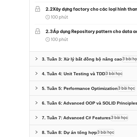
2
.
2
Xây dựng factory cho các loại hình tha
100
phút
2
.
3
Áp dụng Repository pattern cho data a
100
phút
3
.
Tuần 3: Xử lý bất đồng bộ nâng cao
3
bài h
4
.
Tuần 4: Unit Testing và TDD
3
bài học
5
.
Tuần 5: Performance Optimization
3
bài học
6
.
Tuần 6: Advanced OOP và SOLID Principle
7
.
Tuần 7: Advanced C# Features
3
bài học
8
.
Tuần 8: Dự án tổng hợp
3
bài học