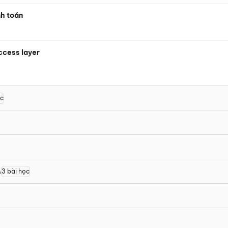
nh toán
ccess layer
ọc
s
3
bài học