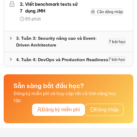
2
.
Viết benchmark tests sử
7
dụng JMH
Cần đăng nhập
85
phút
3
.
Tuần 3: Security nâng cao và Event-
7
bài học
Driven Architecture
4
.
Tuần 4: DevOps và Production Readiness
7
bài học
Sẵn sàng bắt đầu học?
Đăng ký miễn phí và truy cập tất cả tính năng học
tập.
Đăng ký miễn phí
Đăng nhập