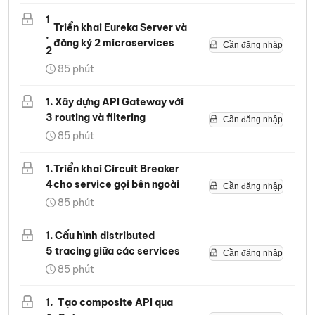
1
Triển khai Eureka Server và
.
đăng ký 2 microservices
Cần đăng nhập
2
85
phút
1
.
Xây dựng API Gateway với
3
routing và filtering
Cần đăng nhập
85
phút
1
.
Triển khai Circuit Breaker
4
cho service gọi bên ngoài
Cần đăng nhập
85
phút
1
.
Cấu hình distributed
5
tracing giữa các services
Cần đăng nhập
85
phút
1
.
Tạo composite API qua