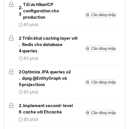
Tối ưu HikariCP
2
.
configuration cho
3
Cần đăng nhập
production
85
phút
2
Triển khai caching layer với
.
Redis cho database
Cần đăng nhập
4
queries
85
phút
2
Optimize JPA queries sử
.
dụng @EntityGraph và
Cần đăng nhập
5
projections
85
phút
2
.
Implement second-level
6
cache với Ehcache
Cần đăng nhập
85
phút