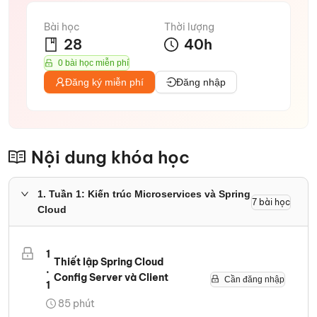
Bài học
Thời lượng
28
40
h
0 bài học miễn phí
Đăng ký miễn phí
Đăng nhập
Nội dung khóa học
1
.
Tuần 1: Kiến trúc Microservices và Spring
7
bài học
Cloud
1
Thiết lập Spring Cloud
.
Config Server và Client
Cần đăng nhập
1
85
phút