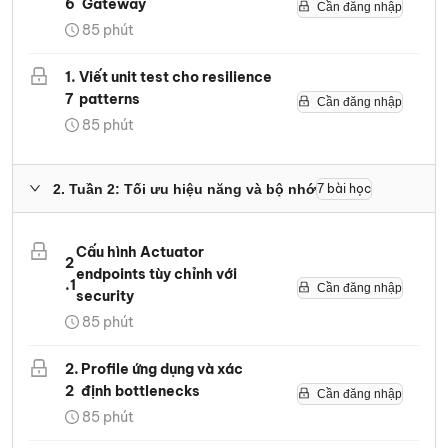
6
Gateway
Cần đăng nhập
85
phút
1
.
Viết unit test cho resilience
7
patterns
Cần đăng nhập
85
phút
2
.
Tuần 2: Tối ưu hiệu năng và bộ nhớ
7
bài học
Cấu hình Actuator
2
endpoints tùy chỉnh với
.
1
Cần đăng nhập
security
85
phút
2
.
Profile ứng dụng và xác
2
định bottlenecks
Cần đăng nhập
85
phút