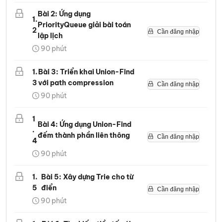
Bài 2: Ứng dụng
1
.
PriorityQueue giải bài toán
2
Cần đăng nhập
lập lịch
90
phút
1
.
Bài 3: Triển khai Union-Find
3
với path compression
Cần đăng nhập
90
phút
1
Bài 4: Ứng dụng Union-Find
.
đếm thành phần liên thông
Cần đăng nhập
4
90
phút
1
.
Bài 5: Xây dựng Trie cho từ
5
điển
Cần đăng nhập
90
phút