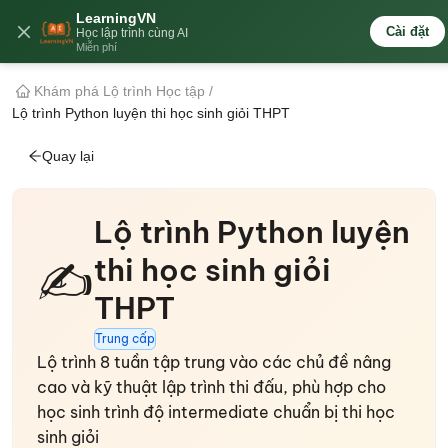
LearningVN
🇻🇳
Cài đặt
Học lập trình cùng AI
Miễn phí
Khám phá Lộ trình Học tập
/
Lộ trình Python luyện thi học sinh giỏi THPT
Quay lại
Lộ trình Python luyện
thi học sinh giỏi
✍️
THPT
Trung cấp
Lộ trình 8 tuần tập trung vào các chủ đề nâng
cao và kỹ thuật lập trình thi đấu, phù hợp cho
học sinh trình độ intermediate chuẩn bị thi học
sinh giỏi