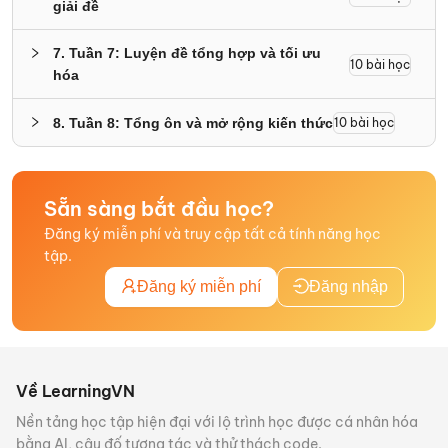
giải đề
7
.
Tuần 7: Luyện đề tổng hợp và tối ưu
10
bài học
hóa
8
.
Tuần 8: Tổng ôn và mở rộng kiến thức
10
bài học
Sẵn sàng bắt đầu học?
Đăng ký miễn phí và truy cập tất cả tính năng học
tập.
Đăng ký miễn phí
Đăng nhập
Về LearningVN
Nền tảng học tập hiện đại với lộ trình học được cá nhân hóa
bằng AI, câu đố tương tác và thử thách code.