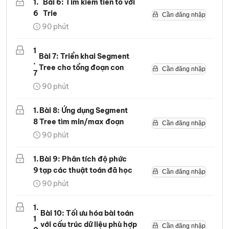
1
.
Bài 6: Tìm kiếm tiền tố với
6
Trie
Cần đăng nhập
90
phút
1
Bài 7: Triển khai Segment
.
Tree cho tổng đoạn con
Cần đăng nhập
7
90
phút
1
.
Bài 8: Ứng dụng Segment
8
Tree tìm min/max đoạn
Cần đăng nhập
90
phút
1
.
Bài 9: Phân tích độ phức
9
tạp các thuật toán đã học
Cần đăng nhập
90
phút
1
.
Bài 10: Tối ưu hóa bài toán
1
với cấu trúc dữ liệu phù hợp
Cần đăng nhập