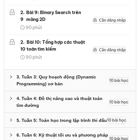
2
.
Bài 9: Binary Search trên
9
mảng 2D
Cần đăng nhập
90
phút
2
.
Bài 10: Tổng hợp các thuật
10
toán tìm kiếm
Cần đăng nhập
90
phút
3
.
Tuần 3: Quy hoạch động (Dynamic
10
bài học
Programming) cơ bản
4
.
Tuần 4: Đồ thị nâng cao và thuật toán
10
bài học
tìm đường
5
.
Tuần 5: Toán học trong lập trình thi đấu
10
bài học
6
.
Tuần 6: Kỹ thuật tối ưu và phương pháp
10
bài học