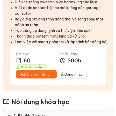
Hiểu hệ thống ownership và borrowing của Rust
Viết code an toàn bộ nhớ mà không cần garbage
collector
Xây dựng chương trình đồng thời và song song một
cách an toàn
Tạo công cụ dòng lệnh và thư viện hiệu quả
Thành thạo pattern matching và xử lý lỗi
Làm việc với smart pointers và lập trình bất đồng bộ
Bài học
Thời lượng
60
300
h
0 bài học miễn phí
Đăng ký miễn phí
Đăng nhập
Nội dung khóa học
1
.
Bắt đầu
3
bài học