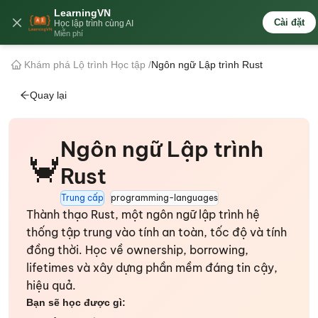
LearningVN
🇻🇳
Cài đặt
Học lập trình cùng AI
Miễn phí
Khám phá Lộ trình Học tập
/
Ngôn ngữ Lập trình Rust
Quay lại
Ngôn ngữ Lập trình
🦀
Rust
Trung cấp
programming-languages
Thành thạo Rust, một ngôn ngữ lập trình hệ
thống tập trung vào tính an toàn, tốc độ và tính
đồng thời. Học về ownership, borrowing,
lifetimes và xây dựng phần mềm đáng tin cậy,
hiệu quả.
Bạn sẽ học được gì: