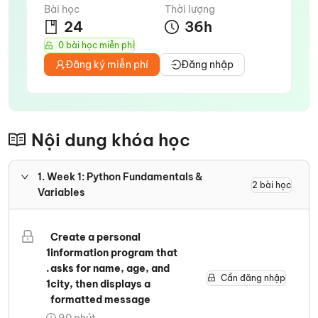
Bài học
Thời lượng
24
36
h
0 bài học miễn phí
Đăng ký miễn phí
Đăng nhập
Nội dung khóa học
1
.
Week 1: Python Fundamentals &
2
bài học
Variables
Create a personal
1
information program that
.
asks for name, age, and
Cần đăng nhập
1
city, then displays a
formatted message