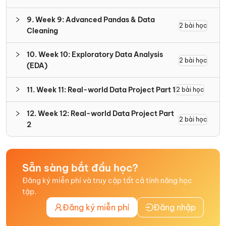
9
.
Week 9: Advanced Pandas & Data
2
bài học
Cleaning
10
.
Week 10: Exploratory Data Analysis
2
bài học
(EDA)
11
.
Week 11: Real-world Data Project Part 1
2
bài học
12
.
Week 12: Real-world Data Project Part
2
bài học
2
Sẵn sàng bắt đầu học?
Đăng ký miễn phí và truy cập tất cả tính năng học
tập.
Đăng ký miễn phí
Đăng nhập