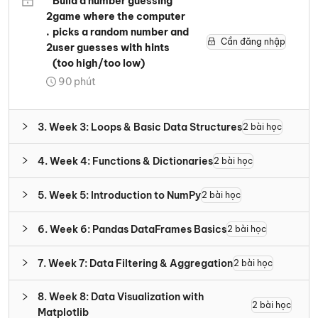
Build a number guessing
2
game where the computer
.
picks a random number and
Cần đăng nhập
2
user guesses with hints
(too high/too low)
90
phút
3
.
Week 3: Loops & Basic Data Structures
2
bài học
4
.
Week 4: Functions & Dictionaries
2
bài học
5
.
Week 5: Introduction to NumPy
2
bài học
6
.
Week 6: Pandas DataFrames Basics
2
bài học
7
.
Week 7: Data Filtering & Aggregation
2
bài học
8
.
Week 8: Data Visualization with
2
bài học
Matplotlib