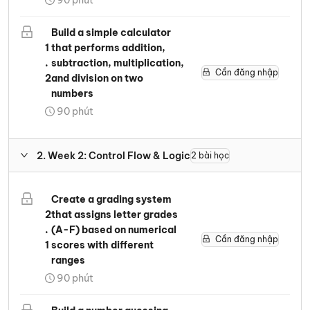
90
phút
Build a simple calculator
1
that performs addition,
.
subtraction, multiplication,
Cần đăng nhập
2
and division on two
numbers
90
phút
2
.
Week 2: Control Flow & Logic
2
bài học
Create a grading system
2
that assigns letter grades
.
(A-F) based on numerical
Cần đăng nhập
1
scores with different
ranges
90
phút