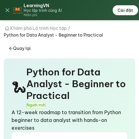
LearningVN
🇻🇳
Cài đặt
Học lập trình cùng AI
Miễn phí
Khám phá Lộ trình Học tập
/
Python for Data Analyst - Beginner to Practical
Quay lại
Python for Data
🐍
Analyst - Beginner to
Practical
Người mới
A 12-week roadmap to transition from Python
beginner to data analyst with hands-on
exercises