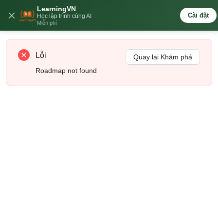
LearningVN
🇻🇳
Cài đặt
Học lập trình cùng AI
Miễn phí
Lỗi
Quay lại Khám phá
Roadmap not found