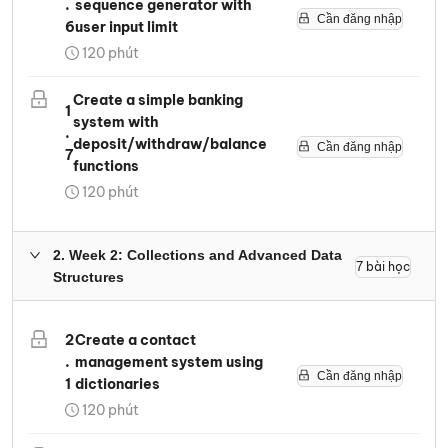
.
sequence generator with
Cần đăng nhập
6
user input limit
120
phút
Create a simple banking
1
system with
.
deposit/withdraw/balance
Cần đăng nhập
7
functions
120
phút
2
.
Week 2: Collections and Advanced Data
7
bài học
Structures
2
Create a contact
.
management system using
Cần đăng nhập
1
dictionaries
120
phút