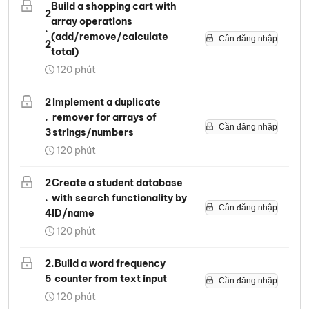
Build a shopping cart with
2
array operations
.
(add/remove/calculate
Cần đăng nhập
2
total)
120
phút
2
Implement a duplicate
.
remover for arrays of
Cần đăng nhập
3
strings/numbers
120
phút
2
Create a student database
.
with search functionality by
Cần đăng nhập
4
ID/name
120
phút
2
.
Build a word frequency
5
counter from text input
Cần đăng nhập
120
phút