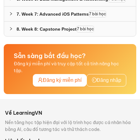
7
.
Week 7: Advanced iOS Patterns
7
bài học
8
.
Week 8: Capstone Project
7
bài học
Sẵn sàng bắt đầu học?
Đăng ký miễn phí và truy cập tất cả tính năng học
tập.
Đăng ký miễn phí
Đăng nhập
Về LearningVN
Nền tảng học tập hiện đại với lộ trình học được cá nhân hóa
bằng AI, câu đố tương tác và thử thách code.