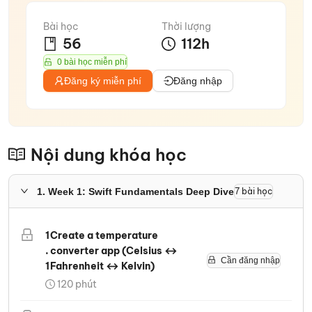
Bài học
Thời lượng
56
112
h
0 bài học miễn phí
Đăng ký miễn phí
Đăng nhập
Nội dung khóa học
1
.
Week 1: Swift Fundamentals Deep Dive
7
bài học
1
Create a temperature
.
converter app (Celsius ↔
Cần đăng nhập
1
Fahrenheit ↔ Kelvin)
120
phút