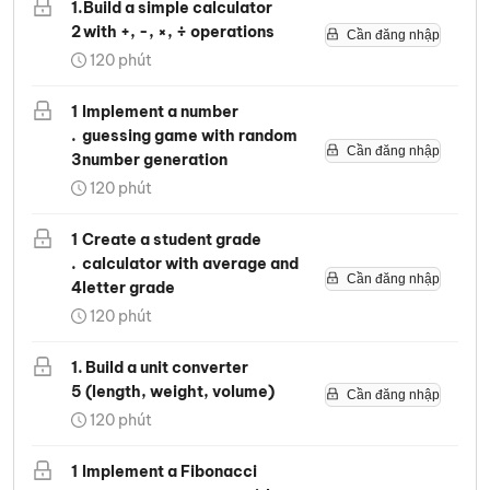
1
.
Build a simple calculator
2
with +, -, ×, ÷ operations
Cần đăng nhập
120
phút
1
Implement a number
.
guessing game with random
Cần đăng nhập
3
number generation
120
phút
1
Create a student grade
.
calculator with average and
Cần đăng nhập
4
letter grade
120
phút
1
.
Build a unit converter
5
(length, weight, volume)
Cần đăng nhập
120
phút
1
Implement a Fibonacci