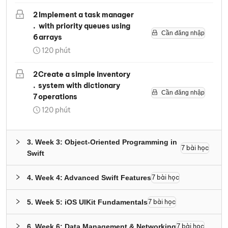
2
Implement a task manager
.
with priority queues using
Cần đăng nhập
6
arrays
120
phút
2
Create a simple inventory
.
system with dictionary
Cần đăng nhập
7
operations
120
phút
3
.
Week 3: Object-Oriented Programming in
7
bài học
Swift
4
.
Week 4: Advanced Swift Features
7
bài học
5
.
Week 5: iOS UIKit Fundamentals
7
bài học
6
.
Week 6: Data Management & Networking
7
bài học