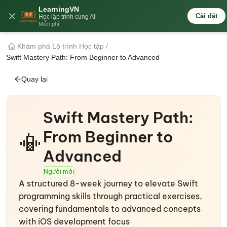
LearningVN
🇻🇳
Cài đặt
Học lập trình cùng AI
Miễn phí
Khám phá Lộ trình Học tập
/
Swift Mastery Path: From Beginner to Advanced
Quay lại
Swift Mastery Path:
From Beginner to
📳
Advanced
Người mới
A structured 8-week journey to elevate Swift
programming skills through practical exercises,
covering fundamentals to advanced concepts
with iOS development focus