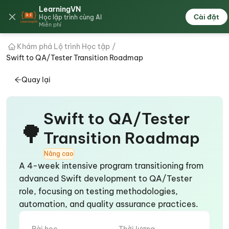
LearningVN
🇻🇳
Cài đặt
Học lập trình cùng AI
Miễn phí
Khám phá Lộ trình Học tập
/
Swift to QA/Tester Transition Roadmap
Quay lại
Swift to QA/Tester
🌳
Transition Roadmap
Nâng cao
A 4-week intensive program transitioning from
advanced Swift development to QA/Tester
role, focusing on testing methodologies,
automation, and quality assurance practices.