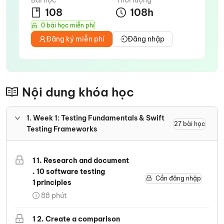
Bài học
Thời lượng
108
108
h
0 bài học miễn phí
Đăng ký miễn phí
Đăng nhập
Nội dung khóa học
1
.
Week 1: Testing Fundamentals & Swift
27
bài học
Testing Frameworks
1
1. Research and document
.
10 software testing
Cần đăng nhập
1
principles
88
phút
1
2. Create a comparison