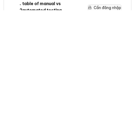
.
table of manual vs
Cần đăng nhập
2
automated testing
88
phút
1
.
3. Install and configure
3
Xcode testing environment
Cần đăng nhập
88
phút
1
.
4. Write your first
4
XCTestCase class
Cần đăng nhập
88
phút
1
.
5. Create 5 unit tests for a
5
simple Swift calculator
Cần đăng nhập
88
phút
6. Implement TDD for a
1
.
string manipulation
6
Cần đăng nhập
function